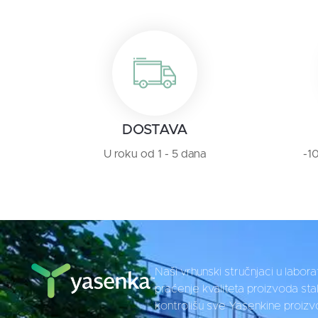
DOSTAVA
U roku od 1 - 5 dana
-1
Naši vrhunski stručnjaci u laborat
praćenje kvaliteta proizvoda sta
kontrolišu sve Yasenkine proiz