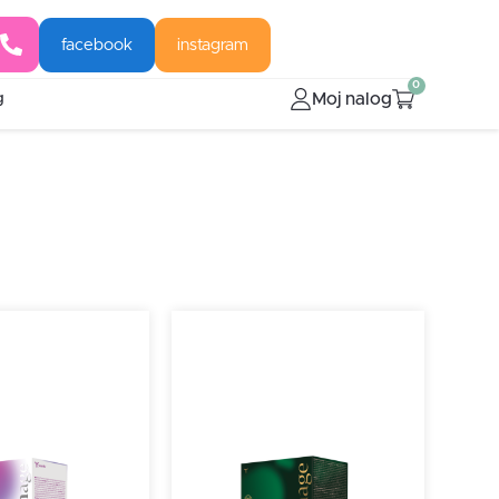
facebook
instagram
0
Moj nalog
g