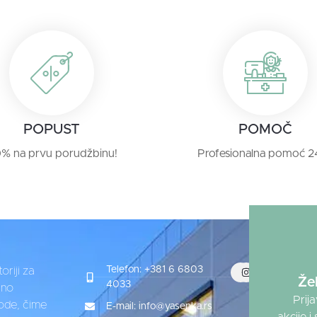
POPUST
POMOČ
0% na prvu porudžbinu!
Profesionalna pomoć 
Trgovina
Telefon: +381 6 6803
oriji za
Že
4033
lno
Pravilnik
Prij
vode, čime
E-mail: info@yasenka.rs
Uslovi k
akcije 