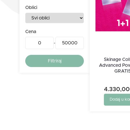
Oblici
Cena
-
Skinage Col
Advanced Pow
GRATI
4.330,0
Dodaj u ko