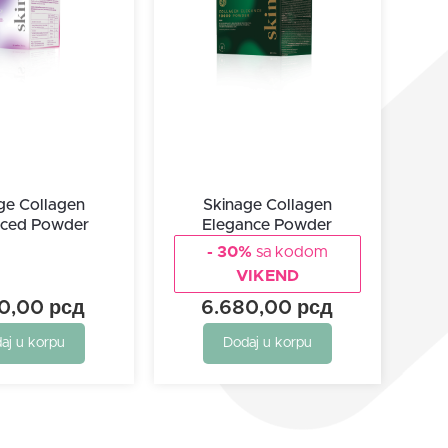
ge Collagen
Skinage Collagen
ced Powder
Elegance Powder
- 30%
sa kodom
VIKEND
30,00
рсд
6.680,00
рсд
aj u korpu
Dodaj u korpu