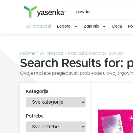
Svi proizvodi
Lepota
Zdravlje
Deca
Po
Početna
/
Svi proizvodi
/ Rezultati pretrage za “powder”
Search Results for:
Ovdje možete pregledavati proizvode u ovoj trgovin
Kategorije
Potrebe