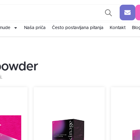
nude
Naša priča
Često postavljana pitanja
Kontakt
Blo
 powder
i.