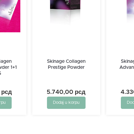
lagen
Skinage Collagen
Skina
der 1+1
Prestige Powder
Advan
S
0
рсд
5.740,00
рсд
4.3
rpu
Dodaj u korpu
Dod