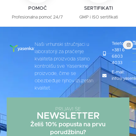
POMOČ
SERTIFIKATI
Profesionalna pomoć 24/7
GMP i ISO sertifikati
T
Telefon:
Naši vrhunski stručnjaci u
+381 6
laboratoriji za praćenje
6803
kvaliteta proizvoda stalno
4033
kontrolišu sve Yasenkine
E-mail:
proizvode, čime se
info@yasenk
obezbeđuje njihov izuzetan
kvalitet.
PRIJAVI SE
NEWSLETTER
Želiš 10% popusta na prvu
porudžbinu?