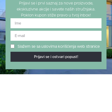
Prijavi se i prvi saznaj za nove proizvode,
ekskluzivne akcije i savete naših stručnjaka.
Poklon kupon stiže pravo u tvoj inbox!
Slažem se sa uslovima korišćenja web stranice
Prijavi se i ostvari popust!