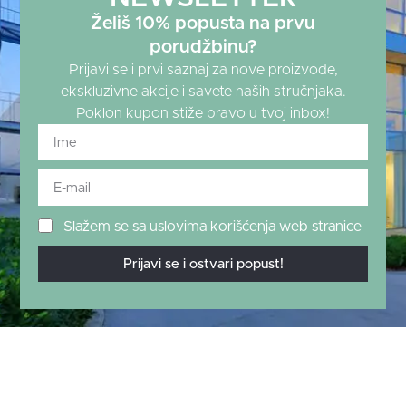
Želiš 10% popusta na prvu
porudžbinu?
Prijavi se i prvi saznaj za nove proizvode,
ekskluzivne akcije i savete naših stručnjaka.
Poklon kupon stiže pravo u tvoj inbox!
Slažem se sa uslovima korišćenja web stranice
Prijavi se i ostvari popust!