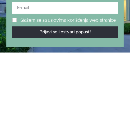
Slažem se sa uslovima korišćenja web stranice
Prijavi se i ostvari popust!