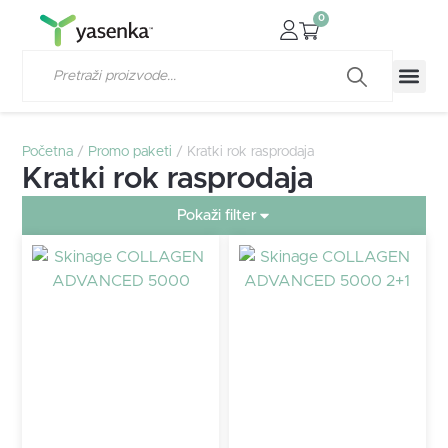
0
Početna
/
Promo paketi
/ Kratki rok rasprodaja
Kratki rok rasprodaja
Pokaži filter