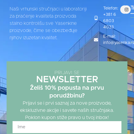
T
Telefon:
Naši vrhunski stručnjaci u laboratoriji
+381 6
za praćenje kvaliteta proizvoda
6803
stalno kontrolišu sve Yasenkine
4033
proizvode, čime se obezbeđuje
E-mail:
njihov izuzetan kvalitet.
info@yasenka.r
PRIJAVI SE
NEWSLETTER
Želiš 10% popusta na prvu
porudžbinu?
Prijavi se i prvi saznaj za nove proizvode,
ekskluzivne akcije i savete naših stručnjaka.
Poklon kupon stiže pravo u tvoj inbox!