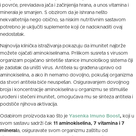
i povrće, prevladava jača i začinjenija hrana, a unos vitamina i
minerala je smanjen. S obzirom da je ishrana nešto
nekvalitetnija nego obično, sa niskim nutritivnim sastavom
potrebno je uključiti suplemente koji će nadoknaditi ovaj
nedostatak.
Najnovija klinička istraživanja pokazuju da imunitet najbrže
možete ojačati aminokiselinama. Prilikom susreta s virusom
organizam pojačano sintetiše stanice imunološkog sistema čiji
je zadatak da uništi virus. Antitela su građena upravo od
aminokiselina, a ako ih nemamo dovoljno, pokušaj organizma
da stvori antitela biće neuspešan. Osiguravanjem dovoljnog
broja i koncentracije aminokiselina u organizmu se stimuliše
urođeni i stečeni imunitet, omogućava mu se sinteza antitela i
podstiče njihova aktivacija.
Odabirom proizvoda kao što je
Yasenka Imuno Boost
,
koji u
svom sastavu sadrži čak
11 aminokiselina, 7 vitamina i 7
mineral
a, osiguravate svom organizmu zaštitu od