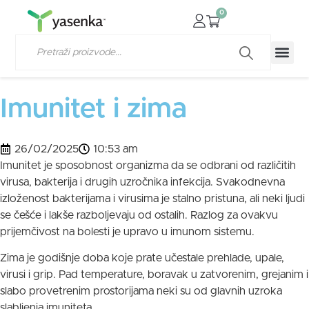
0
Imunitet i zima
26/02/2025
10:53 am
Imunitet je sposobnost organizma da se odbrani od različitih
virusa, bakterija i drugih uzročnika infekcija. Svakodnevna
izloženost bakterijama i virusima je stalno pristuna, ali neki ljudi
se češće i lakše razboljevaju od ostalih. Razlog za ovakvu
prijemčivost na bolesti je upravo u imunom sistemu.
Zima je godišnje doba koje prate učestale prehlade, upale,
virusi i grip. Pad temperature, boravak u zatvorenim, grejanim i
slabo provetrenim prostorijama neki su od glavnih uzroka
slabljenja imuniteta.