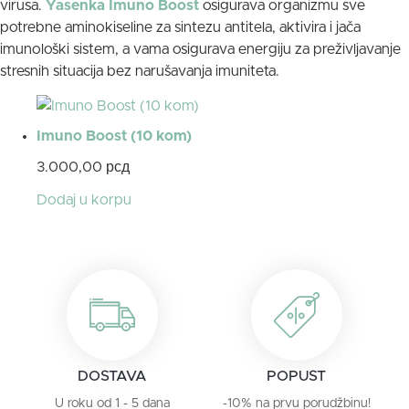
virusa.
Yasenka Imuno Boost
osigurava organizmu sve
potrebne aminokiseline za sintezu antitela, aktivira i jača
imunološki sistem, a vama osigurava energiju za preživljavanje
stresnih situacija bez narušavanja imuniteta.
Imuno Boost (10 kom)
3.000,00
рсд
Dodaj u korpu
DOSTAVA
POPUST
U roku od 1 - 5 dana
-10% na prvu porudžbinu!