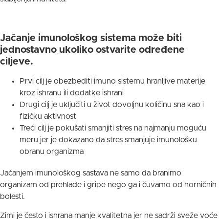
Jačanje imunološkog sistema može biti
jednostavno ukoliko ostvarite određene
ciljeve.
Prvi cilj je obezbediti imuno sistemu hranljive materije
kroz ishranu ili dodatke ishrani
Drugi cilj je uključiti u život dovoljnu količinu sna kao i
fizičku aktivnost
Treći cilj je pokušati smanjiti stres na najmanju moguću
meru jer je dokazano da stres smanjuje imunološku
obranu organizma
Jačanjem imunološkog sastava ne samo da branimo
organizam od prehlade i gripe nego ga i čuvamo od horničnih
bolesti.
Zimi je često i ishrana manje kvalitetna jer ne sadrži sveže voće