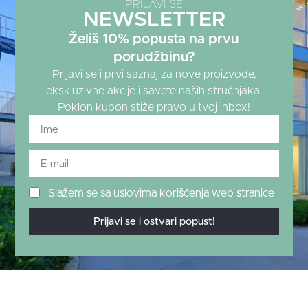
PRIJAVI SE
NEWSLETTER
Želiš 10% popusta na prvu
porudžbinu?
Prijavi se i prvi saznaj za nove proizvode,
ekskluzivne akcije i savete naših stručnjaka.
Poklon kupon stiže pravo u tvoj inbox!
Slažem se sa uslovima korišćenja web stranice
Prijavi se i ostvari popust!