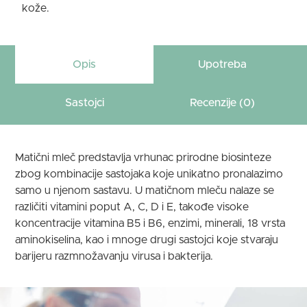
kože.
Opis
Upotreba
Sastojci
Recenzije (0)
Matični mleč predstavlja vrhunac prirodne biosinteze
zbog kombinacije sastojaka koje unikatno pronalazimo
samo u njenom sastavu. U matičnom mleču nalaze se
različiti vitamini poput A, C, D i E, takođe visoke
koncentracije vitamina B5 i B6, enzimi, minerali, 18 vrsta
aminokiselina, kao i mnoge drugi sastojci koje stvaraju
barijeru razmnožavanju virusa i bakterija.