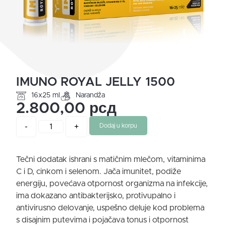
IMUNO ROYAL JELLY 1500
16x25 ml
Narandža
2.800,00
рсд
-
+
Dodaj u korpu
Tečni dodatak ishrani s matičnim mlečom, vitaminima
C i D, cinkom i selenom. Jača imunitet, podiže
energiju, povećava otpornost organizma na infekcije,
ima dokazano antibakterijsko, protivupalno i
antivirusno delovanje, uspešno deluje kod problema
s disajnim putevima i pojačava tonus i otpornost