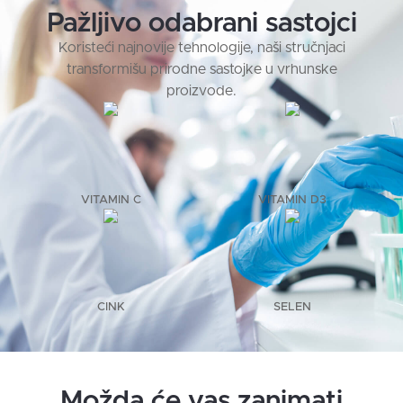
Pažljivo odabrani sastojci
Koristeći najnovije tehnologije, naši stručnjaci
transformišu prirodne sastojke u vrhunske
proizvode.
VITAMIN C
VITAMIN D3
CINK
SELEN
Možda će vas zanimati