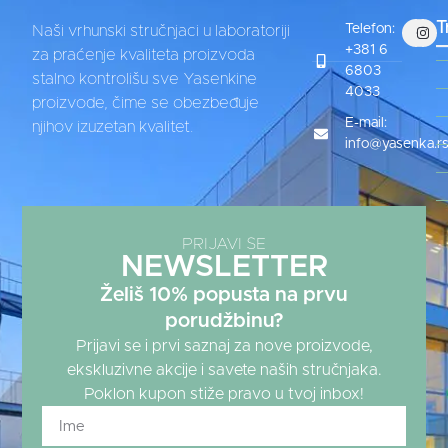
T
Telefon:
Naši vrhunski stručnjaci u laboratoriji
+381 6
za praćenje kvaliteta proizvoda
6803
stalno kontrolišu sve Yasenkine
4033
proizvode, čime se obezbeđuje
E-mail:
njihov izuzetan kvalitet.
info@yasenka.r
PRIJAVI SE
NEWSLETTER
Želiš 10% popusta na prvu
porudžbinu?
Prijavi se i prvi saznaj za nove proizvode,
ekskluzivne akcije i savete naših stručnjaka.
Poklon kupon stiže pravo u tvoj inbox!