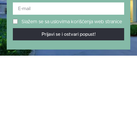
Slažem se sa uslovima korišćenja web stranice
Prijavi se i ostvari popust!