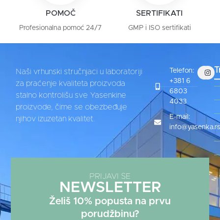
POMOČ
SERTIFIKATI
Profesionalna pomoć 24/7
GMP i ISO sertifikati
T
Telefon:
Naši vrhunski stručnjaci u laboratoriji
+381 6
za praćenje kvaliteta proizvoda
6803
stalno kontrolišu sve Yasenkine
4033
proizvode, čime se obezbeđuje
E-mail:
njihov izuzetan kvalitet.
info@yasenka.r
PRIJAVI SE
NEWSLETTER
Želiš 10% popusta na prvu
porudžbinu?