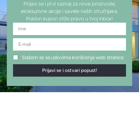
Prijavi se i prvi saznaj za nove proizvode,
ekskluzivne akcije i savete naših stručnjaka.
Poklon kupon stiže pravo u tvoj inbox!
Slažem se sa uslovima korišćenja web stranice
Prijavi se i ostvari popust!