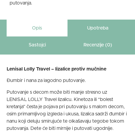
putovanja.
Opis
Upotreba
Sastojci
Recenzije (0)
Lenisal Lolly Travel – lizalice protiv mučnine
Đumbir i nana za lagodno putovanje.
Putovanje s decom može biti manje stresno uz
LENISAL LOLLY Travel lizalicu. Kinetoza ili “bolest
kretanja” česta je pojava pri putovanju s malom decom,
osim primamljivog izgleda i ukusa, lizalica sadrži đumbir i
nanu koji deluju smirujuće te olkašavaju tegobe tokom
putovanja. Dete će biti mirnije i putovati ugodnije.