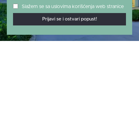
Slažem se sa uslovima korišćenja web stranice
Prijavi se i ostvari popust!