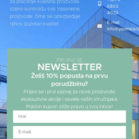
za praćenje kvaliteta proizvoda
6803
stalno kontrolišu sve Yasenkine
4033
proizvode, čime se obezbeđuje
E-mail:
njihov izuzetan kvalitet.
info@yasenka.r
PRIJAVI SE
NEWSLETTER
Želiš 10% popusta na prvu
porudžbinu?
Prijavi se i prvi saznaj za nove proizvode,
ekskluzivne akcije i savete naših stručnjaka.
Poklon kupon stiže pravo u tvoj inbox!