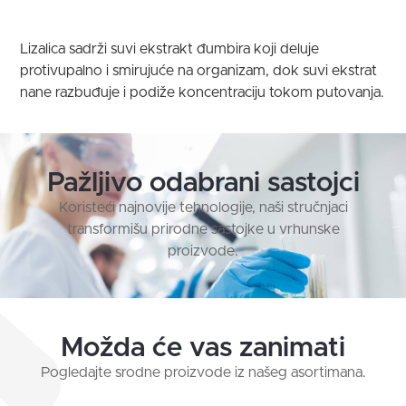
Lizalica sadrži suvi ekstrakt đumbira koji deluje
protivupalno i smirujuće na organizam, dok suvi ekstrat
nane razbuđuje i podiže koncentraciju tokom putovanja.
Pažljivo odabrani sastojci
Koristeći najnovije tehnologije, naši stručnjaci
transformišu prirodne sastojke u vrhunske
proizvode.
Možda će vas zanimati
Pogledajte srodne proizvode iz našeg asortimana.