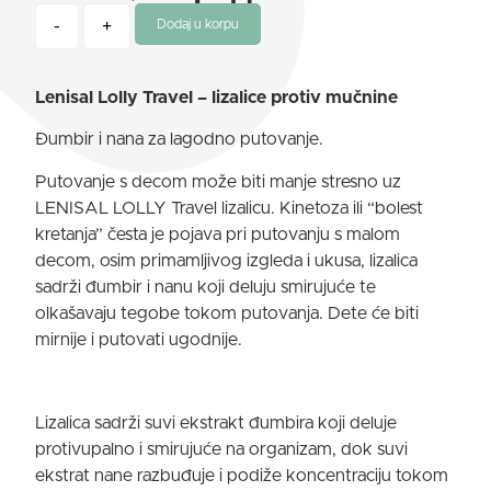
-
+
Dodaj u korpu
Lenisal Lolly Travel – lizalice protiv mučnine
Đumbir i nana za lagodno putovanje.
Putovanje s decom može biti manje stresno uz
LENISAL LOLLY Travel lizalicu. Kinetoza ili “bolest
kretanja” česta je pojava pri putovanju s malom
decom, osim primamljivog izgleda i ukusa, lizalica
sadrži đumbir i nanu koji deluju smirujuće te
olkašavaju tegobe tokom putovanja. Dete će biti
mirnije i putovati ugodnije.
Lizalica sadrži suvi ekstrakt đumbira koji deluje
protivupalno i smirujuće na organizam, dok suvi
ekstrat nane razbuđuje i podiže koncentraciju tokom