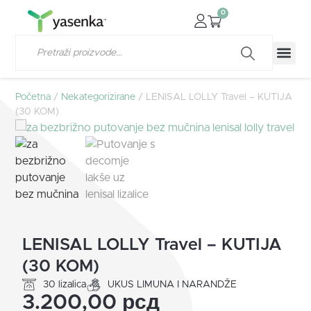
0
Početna
/
Nekategorizirane
/ LENISAL LOLLY Travel – KUTIJA
(30 KOM)
LENISAL LOLLY Travel – KUTIJA
(30 KOM)
30 lizalica
UKUS LIMUNA I NARANDŽE
3.200,00
рсд