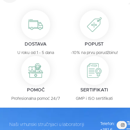
DOSTAVA
POPUST
U roku od 1 - 5 dana
-10% na prvu porudžbinu!
POMOČ
SERTIFIKATI
Profesionalna pomoć 24/7
GMP i ISO sertifikati
T
Telefon:
Naši vrhunski stručnjaci u laboratoriji
+381 6