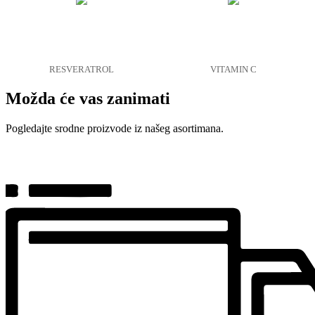
RESVERATROL
VITAMIN C
Možda će vas zanimati
Pogledajte srodne proizvode iz našeg asortimana.