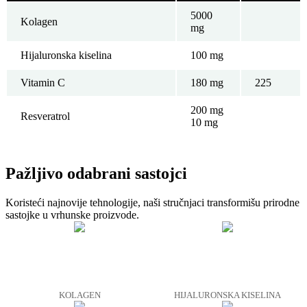
5000
Kolagen
mg
Hijaluronska kiselina
100 mg
Vitamin C
180 mg
225
200 mg
Resveratrol
10 mg
Pažljivo odabrani sastojci
Koristeći najnovije tehnologije, naši stručnjaci transformišu prirodne
sastojke u vrhunske proizvode.
KOLAGEN
HIJALURONSKA KISELINA