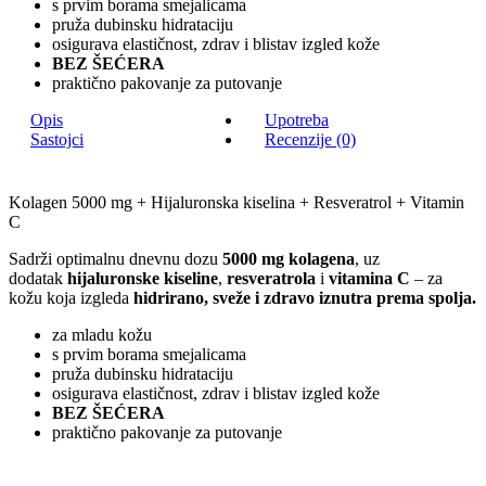
s prvim borama smejalicama
pruža dubinsku hidrataciju
osigurava elastičnost, zdrav i blistav izgled kože
BEZ ŠEĆERA
praktično pakovanje za putovanje
Opis
Upotreba
Sastojci
Recenzije (0)
Kolagen 5000 mg + Hijaluronska kiselina + Resveratrol + Vitamin
C
Sadrži optimalnu dnevnu dozu
5000 mg kolagena
, uz
dodatak
hijaluronske kiseline
,
resveratrola
i
vitamina C
– za
kožu koja izgleda
hidrirano, sveže i zdravo iznutra prema spolja.
za mladu kožu
s prvim borama smejalicama
pruža dubinsku hidrataciju
osigurava elastičnost, zdrav i blistav izgled kože
BEZ ŠEĆERA
praktično pakovanje za putovanje