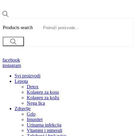
Products search
facebook
instagram
Svi proizvodi
Lepota
Detox
Kolagen za kosu
Kolagen za kožu
Nega lica
Zdravlje
Grlo
Imunitet
Urinarna infekcija
Vitamini i minerali
Zglobovi i hrskavice