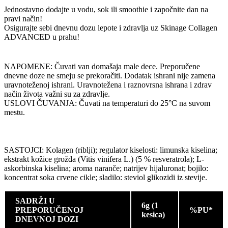
Jednostavno dodajte u vodu, sok ili smoothie i započnite dan na
pravi način!
Osigurajte sebi dnevnu dozu lepote i zdravlja uz Skinage Collagen
ADVANCED u prahu!
NAPOMENE: Čuvati van domašaja male dece. Preporučene
dnevne doze ne smeju se prekoračiti. Dodatak ishrani nije zamena
uravnoteženoj ishrani. Uravnotežena i raznovrsna ishrana i zdrav
način života važni su za zdravlje.
USLOVI ČUVANJA: Čuvati na temperaturi do 25°C na suvom
mestu.
SASTOJCI: Kolagen (riblji); regulator kiselosti: limunska kiselina;
ekstrakt kožice grožđa (Vitis vinifera L.) (5 % resveratrola); L-
askorbinska kiselina; aroma naranče; natrijev hijaluronat; bojilo:
koncentrat soka crvene cikle; sladilo: steviol glikozidi iz stevije.
SADRŽI U
6g (1
PREPORUČENOJ
%PU*
kesica)
DNEVNOJ DOZI