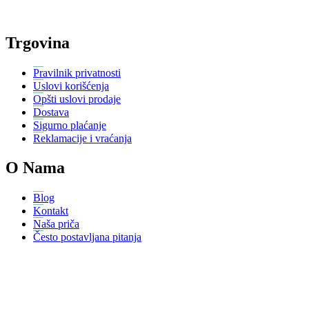
Trgovina
Pravilnik privatnosti
Uslovi korišćenja
Opšti uslovi prodaje
Dostava
Sigurno plaćanje
Reklamacije i vraćanja
O Nama
Blog
Kontakt
Naša priča
Često postavljana pitanja