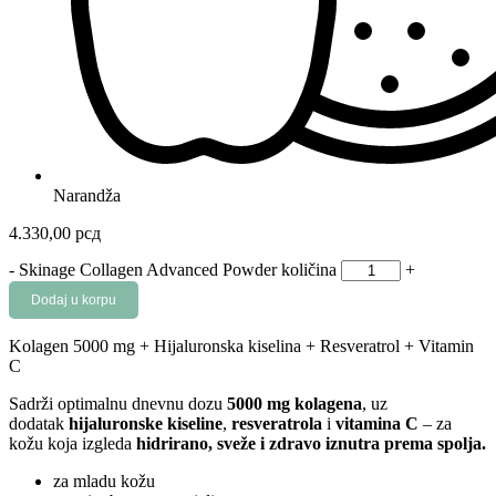
Narandža
4.330,00
рсд
-
Skinage Collagen Advanced Powder količina
+
Dodaj u korpu
Kolagen 5000 mg + Hijaluronska kiselina + Resveratrol + Vitamin
C
Sadrži optimalnu dnevnu dozu
5000 mg kolagena
, uz
dodatak
hijaluronske kiseline
,
resveratrola
i
vitamina C
– za
kožu koja izgleda
hidrirano, sveže i zdravo iznutra prema spolja.
za mladu kožu