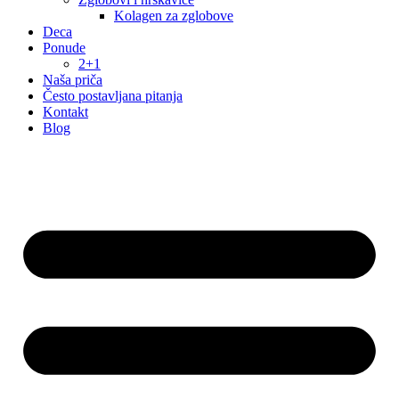
Kolagen za zglobove
Deca
Ponude
2+1
Naša priča
Često postavljana pitanja
Kontakt
Blog