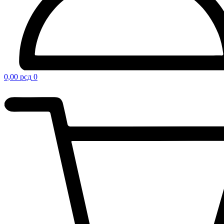
0,00
рсд
0