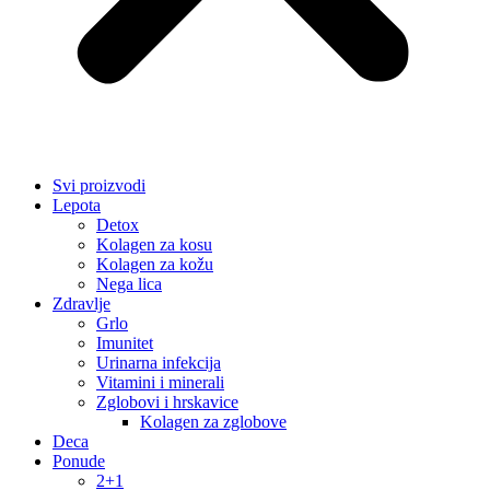
Svi proizvodi
Lepota
Detox
Kolagen za kosu
Kolagen za kožu
Nega lica
Zdravlje
Grlo
Imunitet
Urinarna infekcija
Vitamini i minerali
Zglobovi i hrskavice
Kolagen za zglobove
Deca
Ponude
2+1