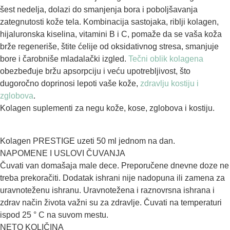
šest nedelja, dolazi do smanjenja bora i poboljšavanja
zategnutosti kože tela. Kombinacija sastojaka, riblji kolagen,
hijaluronska kiselina, vitamini B i C, pomaže da se vaša koža
brže regeneriše, štite ćelije od oksidativnog stresa, smanjuje
bore i čarobniše mladalački izgled.
Tečni oblik kolagena
obezbeđuje bržu apsorpciju i veću upotrebljivost, što
dugoročno doprinosi lepoti vaše kože,
zdravlju kostiju i
zglobova
.
Kolagen suplementi za negu kože, kose, zglobova i kostiju.
Kolagen PRESTIGE uzeti 50 ml jednom na dan.
NAPOMENE I USLOVI ČUVANJA
Čuvati van domašaja male dece. Preporučene dnevne doze ne
treba prekoračiti. Dodatak ishrani nije nadopuna ili zamena za
uravnoteženu ishranu. Uravnotežena i raznovrsna ishrana i
zdrav način života važni su za zdravlje. Čuvati na temperaturi
ispod 25 ° C na suvom mestu.
NETO KOLIČINA