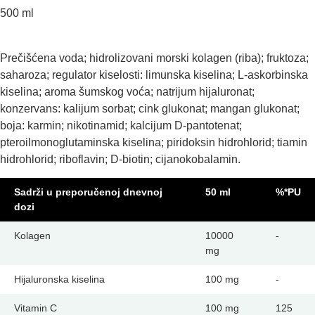
500 ml
Prečišćena voda; hidrolizovani morski kolagen (riba); fruktoza;
saharoza; regulator kiselosti: limunska kiselina; L-askorbinska
kiselina; aroma šumskog voća; natrijum hijaluronat;
konzervans: kalijum sorbat; cink glukonat; mangan glukonat;
boja: karmin; nikotinamid; kalcijum D-pantotenat;
pteroilmonoglutaminska kiselina; piridoksin hidrohlorid; tiamin
hidrohlorid; riboflavin; D-biotin; cijanokobalamin.
Sadrži u preporučenoj dnevnoj
50 ml
%*PU
dozi
Kolagen
10000
-
mg
Hijaluronska kiselina
100 mg
-
Vitamin C
100 mg
125