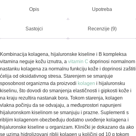
Opis
Upotreba
Sastojci
Recenzije (9)
Kombinacija kolagena, hijaluronske kiseline i B kompleksa
vitamina neguje kožu iznutra, a
vitamin C
doprinosi normalnom
nastanku kolagena za normalnu funkciju kože i doprinosi zaštiti
ćelija od oksidativnog stresa. Starenjem se smanjuje
sposobnost organizma da proizvodi
kolagen
i hijaluronsku
kiselinu, što dovodi do smanjenja elastičnosti i gipkosti kože i
na kraju rezultira nastanak bora. Tokom starenja, kolagen
vlakna počinju da se odvajaju, a međuprostori napunjeni
hijaluronskom kiselinom se smanjuju i prazne. Suplementi s
ribljim kolagenom obezbeđuju dodatno uvođenje kolagena i
hijaluronske kiseline u organizam. Klinički je dokazano da ako
se uzima hidrolizovani riblji kolagen u količini od 10 g tokom