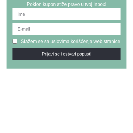
Poklon kupon stiže pravo u tvoj inbox!
Slažem se sa uslovima korišćenja web stranice
Prijavi se i ostvari popust!