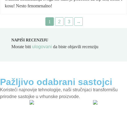
kosu! Nesto fenomenalno!
1
2
3
→
NAPIŠI RECENZIJU
Morate biti
ulogovani
da biste objavili recenziju
Pažljivo odabrani sastojci
Koristeći najnovije tehnologije, naši stručnjaci transformišu
prirodne sastojke u vrhunske proizvode.