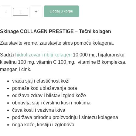
-
+
Dodaj u korpu
Skinage COLLAGEN PRESTIGE – Tečni kolagen
Zaustavite vreme, zaustavite stres pomoću kolagena.
Sadrži
hidrolizovani riblji kolagen
10.000 mg, hijaluronsku
kiselinu 100 mg, vitamin C 100 mg, vitamine B kompleksa,
mangan i cink.
vraća sjaj i elastičnost koži
pomaže kod ublažavanja bora
održava zdrav i blistav izgled kože
obnavlja sjaj i čvrstinu kosi i noktima
čuva kosti i vezivna tkiva
podržava prirodnu proizvodnju i sintezu kolagena
nega kože, kostiju i zglobova