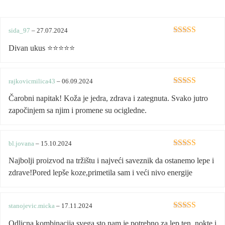
sida_97
–
27.07.2024
Ocijenjeno
5
Divan ukus ⭐️⭐️⭐️⭐️⭐️
od 5
rajkovicmilica43
–
06.09.2024
Ocijenjeno
5
Čarobni napitak! Koža je jedra, zdrava i zategnuta. Svako jutro
od 5
započinjem sa njim i promene su ocigledne.
bl.jovana
–
15.10.2024
Ocijenjeno
5
Najbolji proizvod na tržištu i najveći saveznik da ostanemo lepe i
od 5
zdrave!Pored lepše koze,primetila sam i veći nivo energije
stanojevic.micka
–
17.11.2024
Ocijenjeno
5
Odlicna kombinacija svega sto nam je potrebno za lep ten, nokte i
od 5