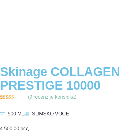
Skinage COLLAGEN
PRESTIGE 10000
(
9
recenzije korisnika)
Korisničke
9
ocjene:
5.00
500 ML
ŠUMSKO VOĆE
od ukupno 5
(
korisnika)
4.500,00
рсд