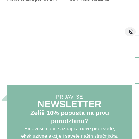
T
Telefon:
Naši vrhunski stručnjaci u
+381 6
laboratoriji za praćenje kvaliteta
6803
proizvoda stalno kontrolišu sve
4033
Yasenkine proizvode, čime se
E-mail:
obezbeđuje njihov izuzetan kvalitet.
info@yasenka.r
PRIJAVI SE
NEWSLETTER
Želiš 10% popusta na prvu
porudžbinu?
Prijavi se i prvi saznaj za nove proizvode,
ekskluzivne akcije i savete naših stručnjaka.