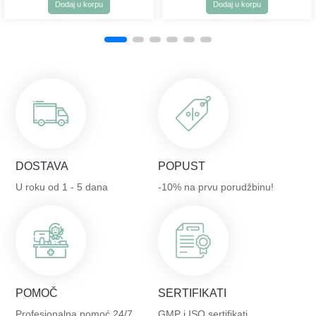
Dodaj u korpu
Dodaj u korpu
DOSTAVA
POPUST
U roku od 1 - 5 dana
-10% na prvu porudžbinu!
POMOČ
SERTIFIKATI
Profesionalna pomoć 24/7
GMP i ISO sertifikati